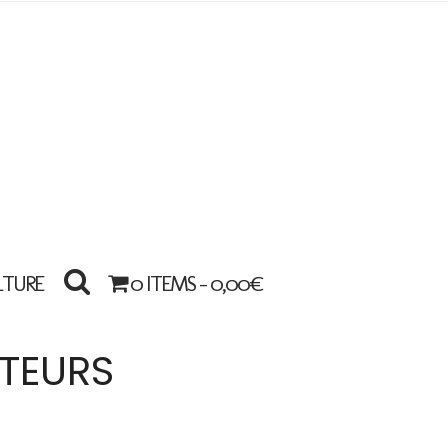
LTURE
0 ITEMS -
0,00
€
TEURS