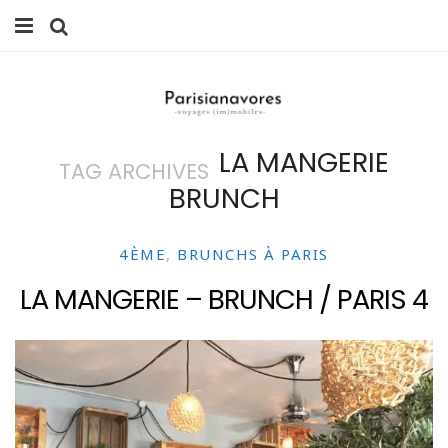
MANGER
FAMILLE
LA MANGERIE
TAG ARCHIVES
VOYAGES
BRUNCH
WEEK-ENDS
4ÈME
,
BRUNCHS À PARIS
BALADES À PARIS
LA MANGERIE – BRUNCH / PARIS 4
LIFESTYLE
CULTURE
0 ITEMS -
0,00
€