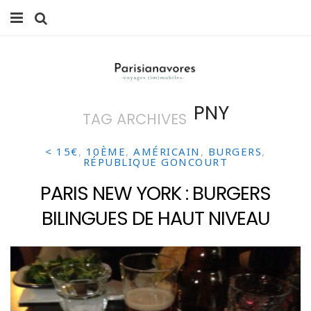
MANGER
FAMILLE
PNY
TAG ARCHIVES
VOYAGES
WEEK-ENDS
< 15€
,
10ÈME
,
AMÉRICAIN
,
BURGERS
,
RÉPUBLIQUE GONCOURT
BALADES À PARIS
PARIS NEW YORK : BURGERS
BILINGUES DE HAUT NIVEAU
LIFESTYLE
CULTURE
0 ITEMS -
0,00
€