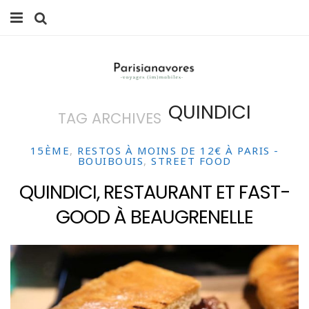
MANGER
FAMILLE
QUINDICI
TAG ARCHIVES
VOYAGES
WEEK-ENDS
15ÈME
,
RESTOS À MOINS DE 12€ À PARIS -
BOUIBOUIS
,
STREET FOOD
BALADES À PARIS
QUINDICI, RESTAURANT ET FAST-
GOOD À BEAUGRENELLE
LIFESTYLE
CULTURE
0 ITEMS -
0,00
€