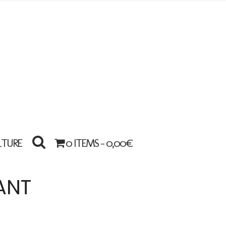
LTURE
0 ITEMS -
0,00
€
ANT