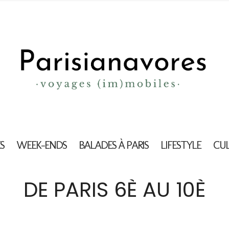
S
WEEK-ENDS
BALADES À PARIS
LIFESTYLE
CU
DE PARIS 6È AU 10È