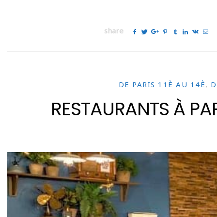
share
DE PARIS 11È AU 14È
,
D
RESTAURANTS À PA