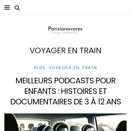
MANGER
FAMILLE
VOYAGER EN TRAIN
VOYAGES
WEEK-ENDS
KIDS
,
VOYAGER EN TRAIN
BALADES À PARIS
MEILLEURS PODCASTS POUR
ENFANTS : HISTOIRES ET
LIFESTYLE
DOCUMENTAIRES DE 3 À 12 ANS
CULTURE
0 ITEMS -
0,00
€