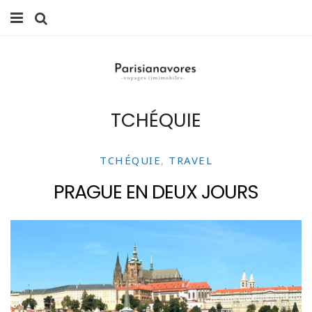
MANGER
FAMILLE
TCHÉQUIE
VOYAGES
WEEK-ENDS
TCHÉQUIE
,
TRAVEL
BALADES À PARIS
PRAGUE EN DEUX JOURS
LIFESTYLE
CULTURE
0 ITEMS -
0,00
€