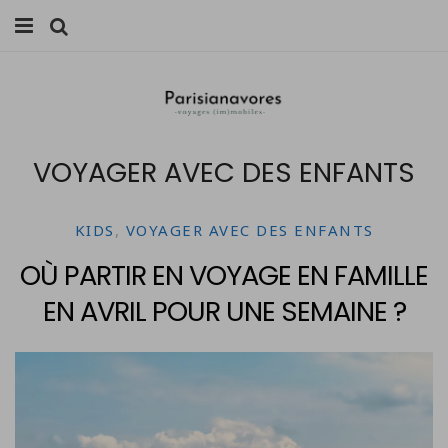
MANGER
FAMILLE
VOYAGER AVEC DES ENFANTS
VOYAGES
WEEK-ENDS
KIDS
,
VOYAGER AVEC DES ENFANTS
BALADES À PARIS
OÙ PARTIR EN VOYAGE EN FAMILLE
EN AVRIL POUR UNE SEMAINE ?
LIFESTYLE
CULTURE
0 ITEMS -
0,00
€