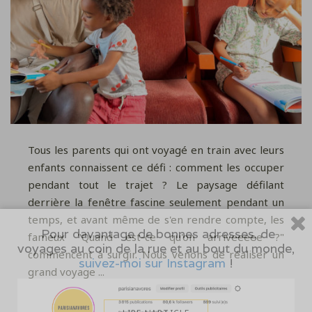
Tous les parents qui ont voyagé en train avec leurs
enfants connaissent ce défi : comment les occuper
pendant tout le trajet ? Le paysage défilant
derrière la fenêtre fascine seulement pendant un
temps, et avant même de s'en rendre compte, les
Pour davantage de bonnes adresses, de
fameux "Quand est-ce qu'on arriveeeee ?"
voyages au coin de la rue et au bout du monde,
commencent à surgir. Nous venons de réaliser un
suivez-moi sur Instagram
!
grand voyage ...