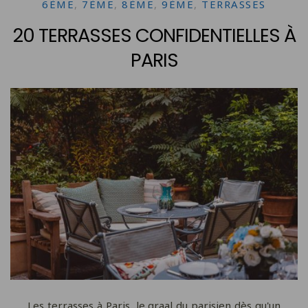
6ÈME
,
7ÈME
,
8ÈME
,
9ÈME
,
TERRASSES
20 TERRASSES CONFIDENTIELLES À
PARIS
Les terrasses à Paris, le graal du parisien dès qu'un