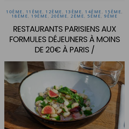
10ÈME
,
11ÈME
,
12ÈME
,
13ÈME
,
14ÈME
,
15ÈME
,
18ÈME
,
19ÈME
,
20ÈME
,
2ÈME
,
5ÈME
,
9ÈME
RESTAURANTS PARISIENS AUX
FORMULES DÉJEUNERS À MOINS
DE 20€ À PARIS /