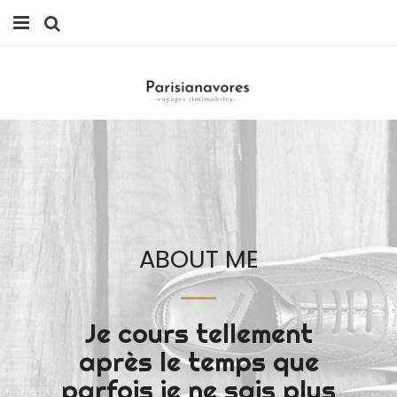
MANGER
FAMILLE
VOYAGES
WEEK-ENDS
BALADES À PARIS
ABOUT ME
LIFESTYLE
CULTURE
Je cours tellement
après le temps que
0 ITEMS -
0,00
€
parfois je ne sais plus