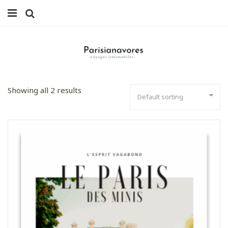
MANGER
FAMILLE
VOYAGES
Showing all 2 results
WEEK-ENDS
BALADES À PARIS
LIFESTYLE
CULTURE
0 ITEMS -
0,00
€