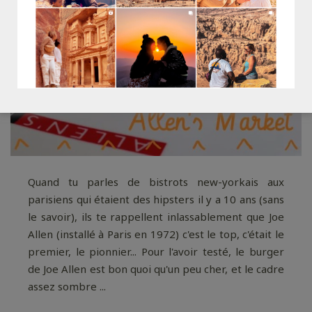
Quand tu parles de bistrots new-yorkais aux
parisiens qui étaient des hipsters il y a 10 ans (sans
le savoir), ils te rappellent inlassablement que Joe
Allen (installé à Paris en 1972) c'est le top, c'était le
premier, le pionnier... Pour l'avoir testé, le burger
de Joe Allen est bon quoi qu'un peu cher, et le cadre
assez sombre ...