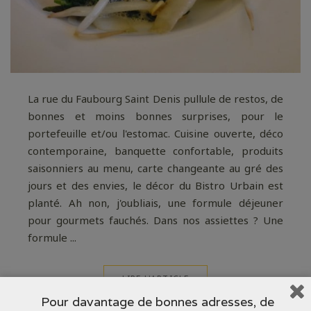
La rue du Faubourg Saint Denis pullule de restos, de
bonnes et moins bonnes surprises, pour le
portefeuille et/ou l'estomac. Cuisine ouverte, déco
contemporaine, banquette confortable, produits
saisonniers au menu, carte changeante au gré des
jours et des envies, le décor du Bistro Urbain est
planté. Ah non, j'oubliais, une formule déjeuner
pour gourmets fauchés. Dans nos assiettes ? Une
formule ...
LIRE L'ARTICLE
Pour davantage de bonnes adresses, de