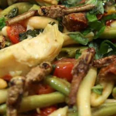
 davantage de bonnes adresses, de voyages au coin 
rue et au bout du monde,
suivez-moi sur Instagram
!