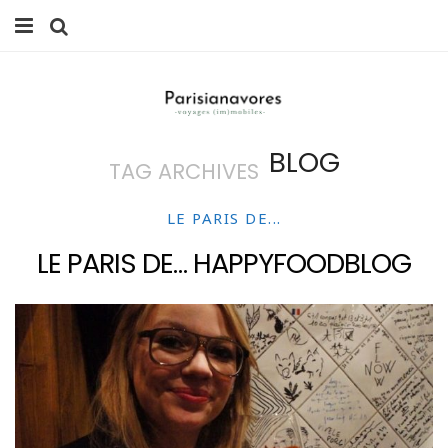
MANGER
FAMILLE
BLOG
TAG ARCHIVES
VOYAGES
WEEK-ENDS
LE PARIS DE...
LE PARIS DE… HAPPYFOODBLOG
BALADES À PARIS
LIFESTYLE
CULTURE
0 ITEMS -
0,00
€