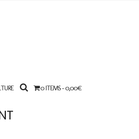
LTURE
0 ITEMS -
0,00
€
NT