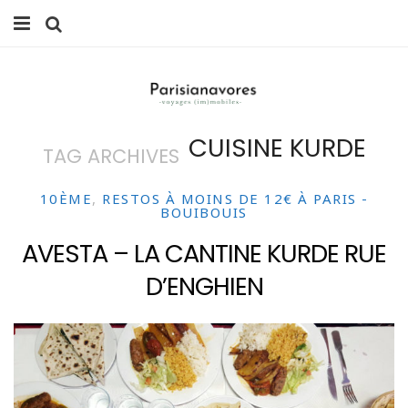
MANGER
FAMILLE
CUISINE KURDE
TAG ARCHIVES
VOYAGES
WEEK-ENDS
10ÈME
,
RESTOS À MOINS DE 12€ À PARIS -
BOUIBOUIS
BALADES À PARIS
AVESTA – LA CANTINE KURDE RUE
D’ENGHIEN
LIFESTYLE
CULTURE
0 ITEMS -
0,00
€