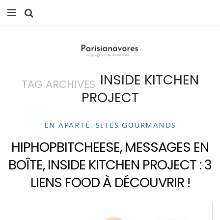
MANGER
FAMILLE
INSIDE KITCHEN
TAG ARCHIVES
VOYAGES
PROJECT
WEEK-ENDS
EN APARTÉ
,
SITES GOURMANDS
BALADES À PARIS
HIPHOPBITCHEESE, MESSAGES EN
LIFESTYLE
BOÎTE, INSIDE KITCHEN PROJECT : 3
CULTURE
LIENS FOOD À DÉCOUVRIR !
0 ITEMS -
0,00
€