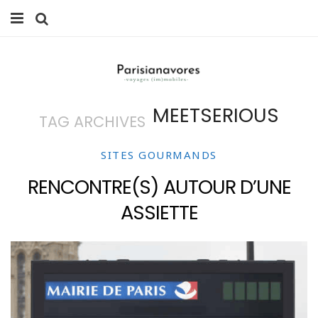
MANGER
FAMILLE
MEETSERIOUS
TAG ARCHIVES
VOYAGES
WEEK-ENDS
SITES GOURMANDS
RENCONTRE(S) AUTOUR D’UNE
BALADES À PARIS
ASSIETTE
LIFESTYLE
CULTURE
0 ITEMS -
0,00
€