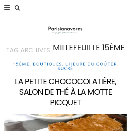
MANGER
FAMILLE
MILLEFEUILLE 15ÈME
TAG ARCHIVES
VOYAGES
WEEK-ENDS
15ÈME
,
BOUTIQUES
,
L'HEURE DU GOÛTER
,
SUCRÉ
BALADES À PARIS
LA PETITE CHOCOCOLATIÈRE,
SALON DE THÉ À LA MOTTE
LIFESTYLE
PICQUET
CULTURE
0 ITEMS -
0,00
€