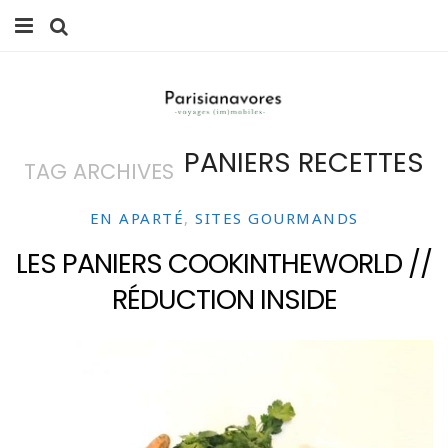
MANGER
FAMILLE
PANIERS RECETTES
TAG ARCHIVES
VOYAGES
WEEK-ENDS
EN APARTÉ
,
SITES GOURMANDS
LES PANIERS COOKINTHEWORLD //
BALADES À PARIS
RÉDUCTION INSIDE
LIFESTYLE
CULTURE
0 ITEMS -
0,00
€