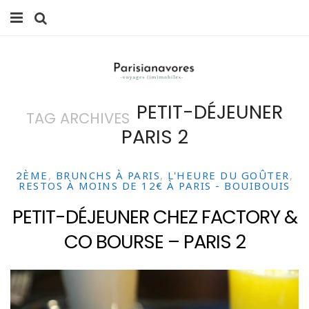
MANGER
FAMILLE
PETIT-DÉJEUNER
TAG ARCHIVES
VOYAGES
PARIS 2
WEEK-ENDS
2ÈME
,
BRUNCHS À PARIS
,
L'HEURE DU GOÛTER
,
BALADES À PARIS
RESTOS À MOINS DE 12€ À PARIS - BOUIBOUIS
PETIT-DÉJEUNER CHEZ FACTORY &
LIFESTYLE
CO BOURSE – PARIS 2
CULTURE
0 ITEMS -
0,00
€