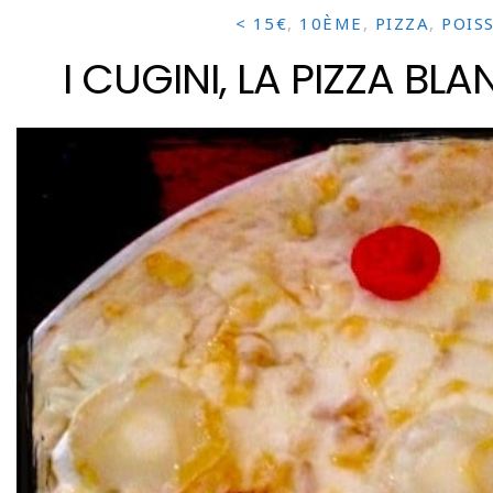
< 15€
,
10ÈME
,
PIZZA
,
POIS
I CUGINI, LA PIZZA BL
Pour