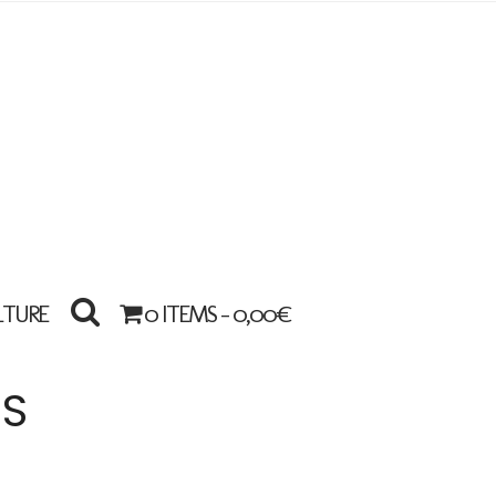
LTURE
0 ITEMS -
0,00
€
ES