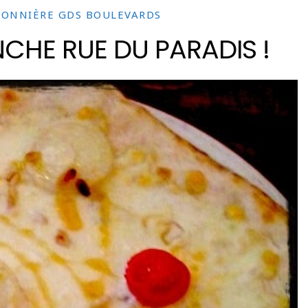
SONNIÈRE GDS BOULEVARDS
ANCHE RUE DU PARADIS !
 davantage de bonnes adresses, de voyages au coin 
rue et au bout du monde,
suivez-moi sur Instagram
!