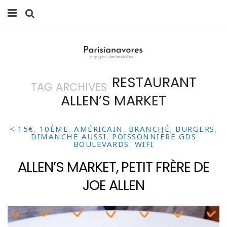
MANGER
FAMILLE
RESTAURANT
TAG ARCHIVES
VOYAGES
ALLEN’S MARKET
WEEK-ENDS
< 15€
,
10ÈME
,
AMÉRICAIN
,
BRANCHÉ
,
BURGERS
,
BALADES À PARIS
DIMANCHE AUSSI
,
POISSONNIÈRE GDS
BOULEVARDS
,
WIFI
LIFESTYLE
ALLEN’S MARKET, PETIT FRÈRE DE
JOE ALLEN
CULTURE
0 ITEMS -
0,00
€