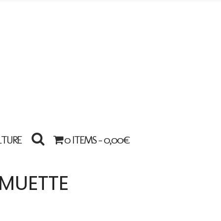
LTURE
0 ITEMS -
0,00
€
 MUETTE