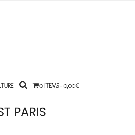
LTURE
0 ITEMS -
0,00
€
T PARIS