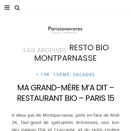
MANGER
FAMILLE
RESTO BIO
TAG ARCHIVES
VOYAGES
MONTPARNASSE
WEEK-ENDS
< 15€
,
15ÈME
,
SALADES
BALADES À PARIS
MA GRAND-MÈRE M’A DIT –
LIFESTYLE
RESTAURANT BIO – PARIS 15
CULTURE
A deux pas de Montparnasse, juste en face de Midi
0 ITEMS -
0,00
€
26, fast-good de spécialités drômoises, non loin
des italiens IDA et Croccante, et du resto coréen