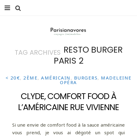
MANGER
FAMILLE
RESTO BURGER
TAG ARCHIVES
VOYAGES
PARIS 2
WEEK-ENDS
< 20€
,
2ÈME
,
AMÉRICAIN
,
BURGERS
,
MADELEINE
BALADES À PARIS
OPÉRA
CLYDE, COMFORT FOOD À
LIFESTYLE
L’AMÉRICAINE RUE VIVIENNE
CULTURE
0 ITEMS -
0,00
€
Si une envie de comfort food à la sauce américaine
vous prend, je vous ai dégoté un spot qui