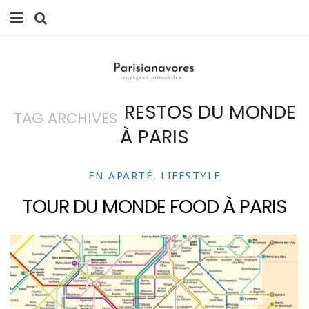
MANGER
FAMILLE
RESTOS DU MONDE
TAG ARCHIVES
VOYAGES
À PARIS
WEEK-ENDS
EN APARTÉ
,
LIFESTYLE
BALADES À PARIS
TOUR DU MONDE FOOD À PARIS
LIFESTYLE
CULTURE
0 ITEMS -
0,00
€