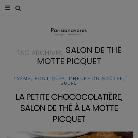
MANGER
FAMILLE
SALON DE THÉ
TAG ARCHIVES
VOYAGES
MOTTE PICQUET
WEEK-ENDS
15ÈME
,
BOUTIQUES
,
L'HEURE DU GOÛTER
,
BALADES À PARIS
SUCRÉ
LA PETITE CHOCOCOLATIÈRE,
LIFESTYLE
SALON DE THÉ À LA MOTTE
CULTURE
PICQUET
0 ITEMS -
0,00
€