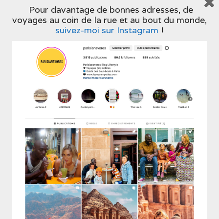
Après un week-end à Lisbonne où les pâtisseries
Pour davantage de bonnes adresses, de
où l'on peut s'asseoir un moment (ou des heures)
voyages au coin de la rue et au bout du monde,
sont légion, je me ...
suivez-moi sur Instagram
!
LIRE L'ARTICLE
RELATED