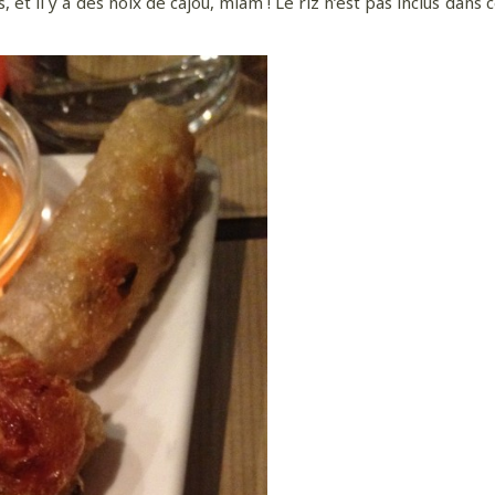
s, et il y a des noix de cajou, miam ! Le riz n’est pas inclus dans ce
 davantage de bonnes adresses, de voyages au coin 
rue et au bout du monde,
suivez-moi sur Instagram
!