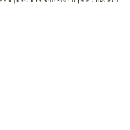
 plat, j’ai pris un bol de riz en sus. Le poulet au basilic est
de la