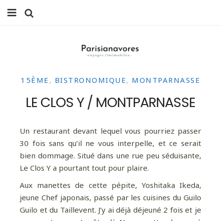
MANGER
FAMILLE
15ÈME
,
BISTRONOMIQUE
,
MONTPARNASSE
VOYAGES
LE CLOS Y / MONTPARNASSE
WEEK-ENDS
BALADES À PARIS
Un restaurant devant lequel vous pourriez passer
30 fois sans qu’il ne vous interpelle, et ce serait
LIFESTYLE
bien dommage. Situé dans une rue peu séduisante,
Le Clos Y a pourtant tout pour plaire.
CULTURE
Aux manettes de cette pépite, Yoshitaka Ikeda,
jeune Chef japonais, passé par les cuisines du Guilo
0 ITEMS -
0,00
€
Guilo et du Taillevent. J’y ai déjà déjeuné 2 fois et je