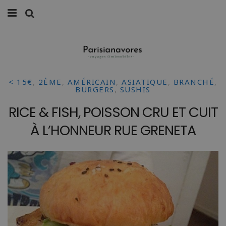
MANGER
FAMILLE
< 15€
,
2ÈME
,
AMÉRICAIN
,
ASIATIQUE
,
BRANCHÉ
,
VOYAGES
BURGERS
,
SUSHIS
RICE & FISH, POISSON CRU ET CUIT
WEEK-ENDS
À L’HONNEUR RUE GRENETA
BALADES À PARIS
LIFESTYLE
CULTURE
0 ITEMS -
0,00
€