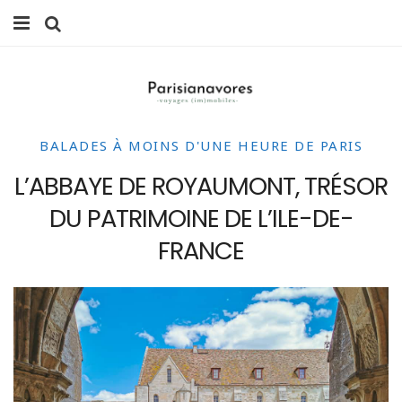
MANGER
FAMILLE
BALADES À MOINS D'UNE HEURE DE PARIS
VOYAGES
L’ABBAYE DE ROYAUMONT, TRÉSOR
WEEK-ENDS
DU PATRIMOINE DE L’ILE-DE-
BALADES À PARIS
FRANCE
LIFESTYLE
CULTURE
0 ITEMS -
0,00
€