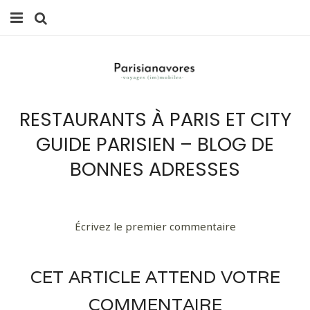
MANGER
FAMILLE
RESTAURANTS À PARIS ET CITY
VOYAGES
GUIDE PARISIEN – BLOG DE
WEEK-ENDS
BONNES ADRESSES
BALADES À PARIS
LIFESTYLE
Écrivez le premier commentaire
CULTURE
CET ARTICLE ATTEND VOTRE
0 ITEMS -
0,00
€
COMMENTAIRE