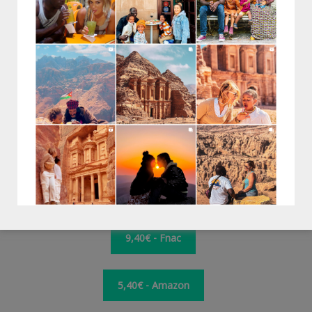
Le pitch ?
“Alex, Jie et Nephti ont le même âge… sauf qu’ils ne
vivent pas à la même époque ! Alex est un Parisien
du XXIe siècle, Nephti une esclave de l’Égypte
antique et Jie un apprenti moine shaolin. Mais, dès
leur première rencontre, les trois enfants
deviennent comme les doigts de la main.
Heureusement, car ils vont devoir unir leurs forces
pour protéger l’Intermonde, un lieu hors du temps
tenu secret… et menacé par le mystérieux Morok !”
9,40€ - Fnac
5,40€ - Amazon