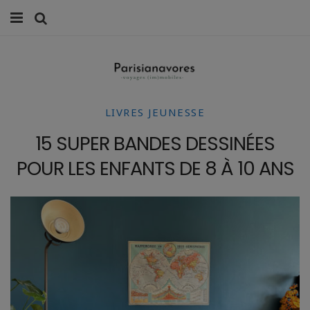
MANGER
FAMILLE
LIVRES JEUNESSE
VOYAGES
15 SUPER BANDES DESSINÉES
WEEK-ENDS
POUR LES ENFANTS DE 8 À 10 ANS
BALADES À PARIS
LIFESTYLE
CULTURE
0 ITEMS -
0,00
€