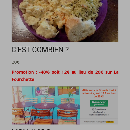
C’EST COMBIEN ?
20€.
Promotion : -40% soit 12€ au lieu de 20€
sur
La
Fourchette