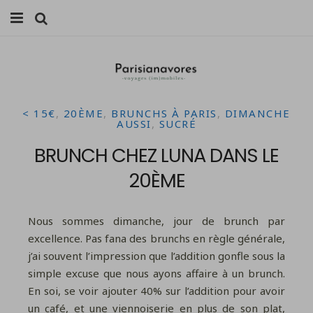
MANGER
FAMILLE
< 15€
,
20ÈME
,
BRUNCHS À PARIS
,
DIMANCHE
VOYAGES
AUSSI
,
SUCRÉ
BRUNCH CHEZ LUNA DANS LE
WEEK-ENDS
20ÈME
BALADES À PARIS
LIFESTYLE
Nous sommes dimanche, jour de brunch par
excellence. Pas fana des brunchs en règle générale,
CULTURE
j’ai souvent l’impression que l’addition gonfle sous la
simple excuse que nous ayons affaire à un brunch.
0 ITEMS -
0,00
€
En soi, se voir ajouter 40% sur l’addition pour avoir
un café, et une viennoiserie en plus de son plat,