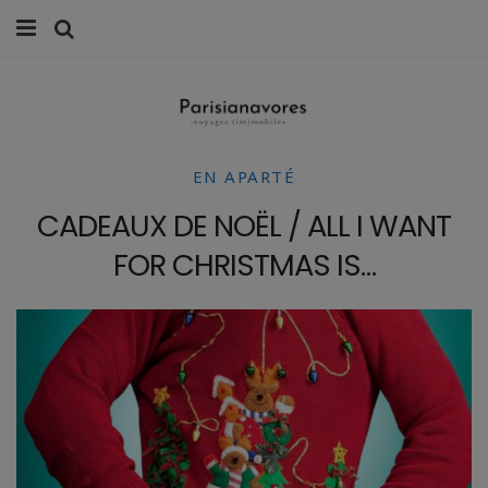
MANGER
FAMILLE
EN APARTÉ
VOYAGES
CADEAUX DE NOËL / ALL I WANT
WEEK-ENDS
FOR CHRISTMAS IS…
BALADES À PARIS
LIFESTYLE
CULTURE
0 ITEMS -
0,00
€