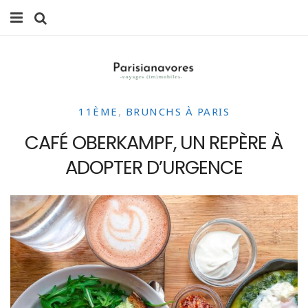
MANGER
FAMILLE
11ÈME
,
BRUNCHS À PARIS
VOYAGES
CAFÉ OBERKAMPF, UN REPÈRE À
WEEK-ENDS
ADOPTER D’URGENCE
BALADES À PARIS
LIFESTYLE
CULTURE
0 ITEMS -
0,00
€