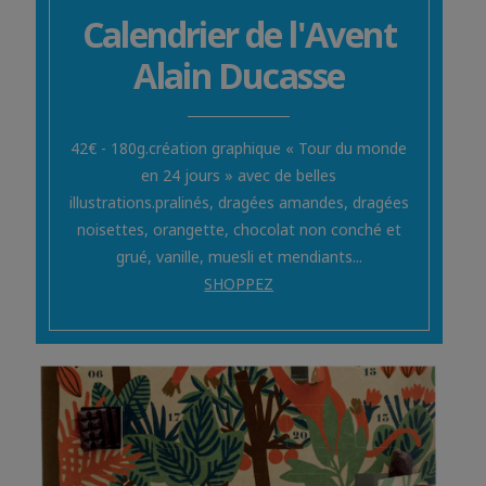
Calendrier de l'Avent
Alain Ducasse
42€ - 180g.création graphique « Tour du monde
en 24 jours » avec de belles
illustrations.pralinés, dragées amandes, dragées
noisettes, orangette, chocolat non conché et
grué, vanille, muesli et mendiants...
SHOPPEZ