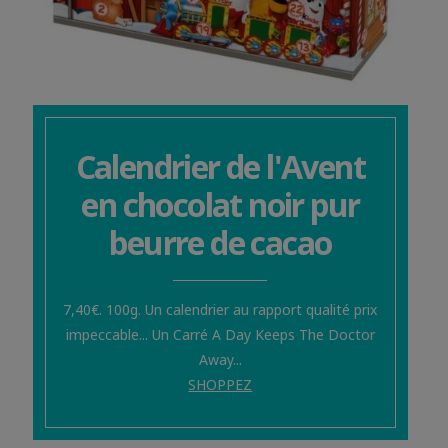
Calendrier de l'Avent
en chocolat noir pur
beurre de cacao
7,40€. 100g. Un calendrier au rapport qualité prix
impeccable... Un Carré A Day Keeps The Doctor
Away...
SHOPPEZ