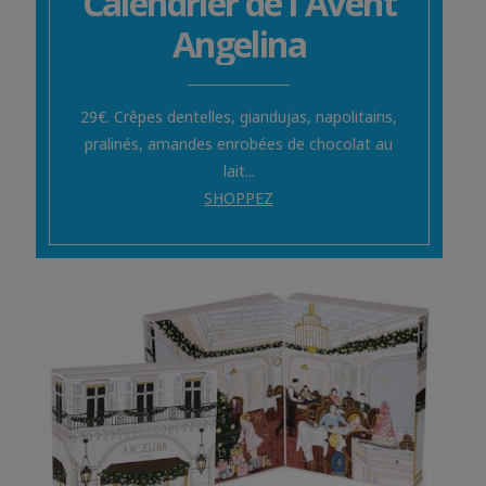
Calendrier de l'Avent
Angelina
29€. Crêpes dentelles, giandujas, napolitains,
pralinés, amandes enrobées de chocolat au
lait...
SHOPPEZ