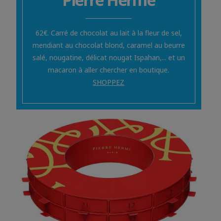
62€. Carré de chocolat au lait à la fleur de sel,
mendiant au chocolat blond, caramel au beurre
salé, nougatine, délicat nougat Ispahan,... et un
macaron à aller chercher en boutique.
SHOPPEZ