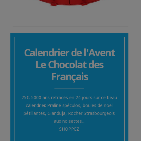
Calendrier de l'Avent
Le Chocolat des
Français
25€. 5000 ans retracés en 24 jours sur ce beau
calendrier. Praliné spéculos, boules de noël
pétillantes, Gianduja, Rocher Strasbourgeois
aux noisettes...
SHOPPEZ