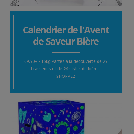
Calendrier de l'Avent
de Saveur Bière
69,90€ - 15kg.Partez à la découverte de 29
brasseries et de 24 styles de bières.
SHOPPEZ