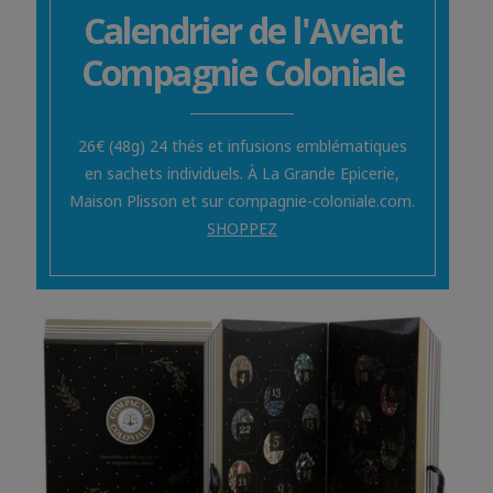
Calendrier de l'Avent
Compagnie Coloniale
26€ (48g) 24 thés et infusions emblématiques
en sachets individuels. À La Grande Epicerie,
Maison Plisson et sur compagnie-coloniale.com.
SHOPPEZ