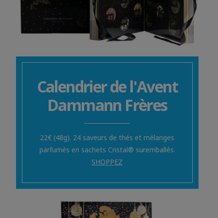
Calendrier de l'Avent
Dammann Frères
22€ (48g). 24 saveurs de thés et mélanges
parfumés en sachets Cristal® suremballés.
SHOPPEZ