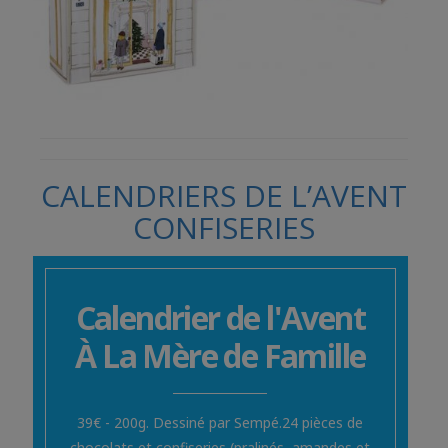
CALENDRIERS DE L’AVENT
CONFISERIES
Calendrier de l'Avent
À La Mère de Famille
39€ - 200g. Dessiné par Sempé.24 pièces de
chocolats et confiseries (pralinés, amandes et