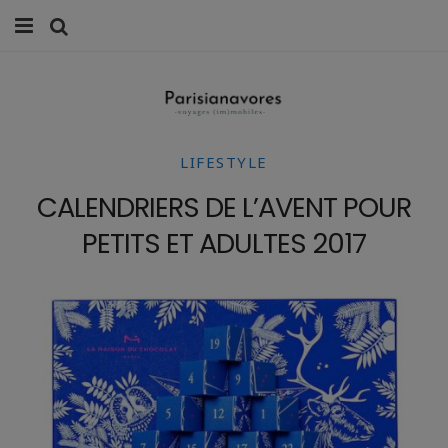
MANGER
FAMILLE
LIFESTYLE
VOYAGES
CALENDRIERS DE L’AVENT POUR
WEEK-ENDS
PETITS ET ADULTES 2017
BALADES À PARIS
LIFESTYLE
CULTURE
0 ITEMS -
0,00
€