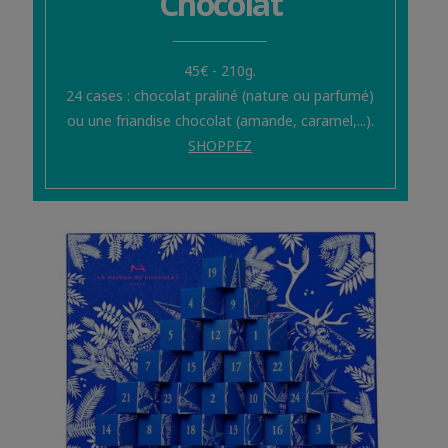
Chocolat
45€ - 210g.
24 cases : chocolat praliné (nature ou parfumé)
ou une friandise chocolat (amande, caramel,...).
SHOPPEZ