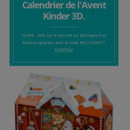
Calendrier de l'Avent
Kinder 3D.
10,99€. -50% sur le second sur Monoprix.fr et
livraison gratuite avec le code WELCOME17.
SHOPPEZ