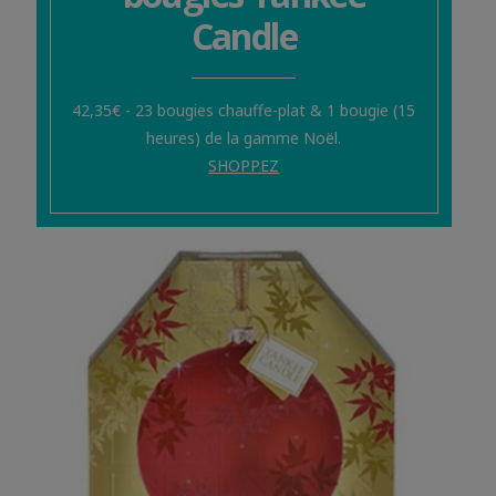
Candle
42,35€ - 23 bougies chauffe-plat & 1 bougie (15
heures) de la gamme Noël.
SHOPPEZ