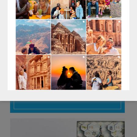
Calendrier de l'Avent
Sébastien Gaudard
47€.bonbons de chocolat, caramel à la fleur de
sel, calissons, pavés des Martyrs, amandes
guianduja, pain d’épices... À acheter dans les
pâtisseries des Tuileries ou rue des Martyrs.
SHOPPEZ