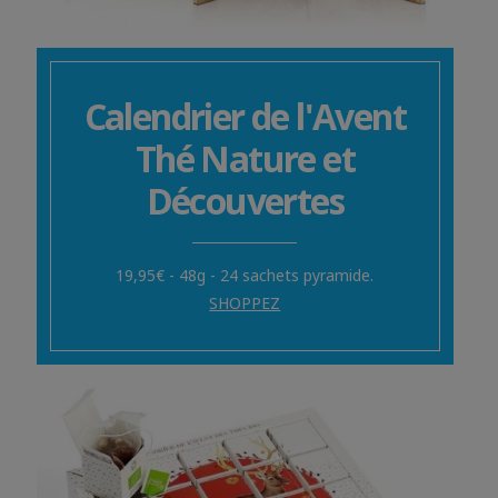
Calendrier de l'Avent
Thé Nature et
Découvertes
19,95€ - 48g - 24 sachets pyramide.
SHOPPEZ