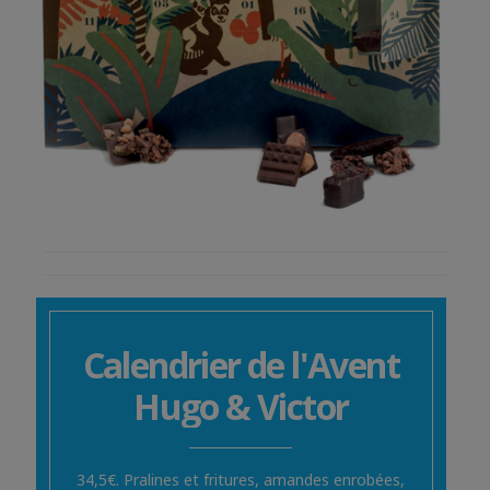
Calendrier de l'Avent
Hugo & Victor
34,5€. Pralines et fritures, amandes enrobées,