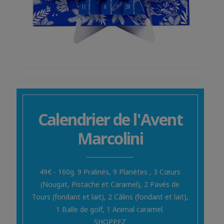
Calendrier de l'Avent
Marcolini
49€ - 160g. 9 Pralinés, 9 Planètes , 3 Cœurs
(Nougat, Pistache et Caramel), 2 Pavés de
Tours (fondant et lait), 2 Câlins (fondant et lait),
1 Balle de golf, 1 Animal caramel.
SHOPPEZ