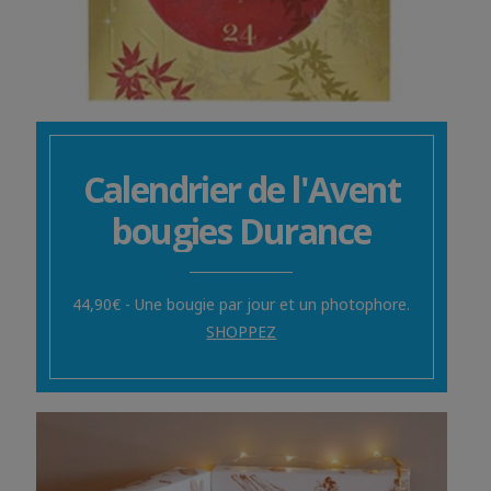
Calendrier de l'Avent
bougies Durance
44,90€ - Une bougie par jour et un photophore.
SHOPPEZ