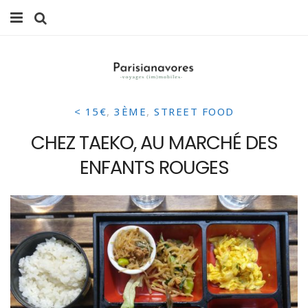
MANGER
FAMILLE
< 15€
,
3ÈME
,
STREET FOOD
VOYAGES
CHEZ TAEKO, AU MARCHÉ DES
WEEK-ENDS
ENFANTS ROUGES
BALADES À PARIS
LIFESTYLE
CULTURE
0 ITEMS -
0,00
€