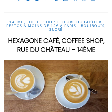
14ÈME
,
COFFEE SHOP
,
L'HEURE DU GOÛTER
,
RESTOS À MOINS DE 12€ À PARIS - BOUIBOUIS
,
SUCRÉ
HEXAGONE CAFÉ, COFFEE SHOP,
RUE DU CHÂTEAU – 14ÈME