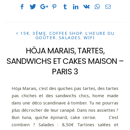
< 15€
,
3ÈME
,
COFFEE SHOP
,
L'HEURE DU
GOÛTER
,
SALADES
,
WIFI
HÖJA MARAIS, TARTES,
SANDWICHS ET CAKES MAISON –
PARIS 3
Höja Marais, c'est des quiches pas tartes, des tartes
pas chiches et des sandwichs chics, home made
dans une déco scandinave à tomber. Tu ne pourras
plus décrocher de leur canapé. Dans nos assiettes ?
Bun tuna, quiche épinard, cake cerise. C'est
combien ? Salades : 8,50€ Tartines salées et