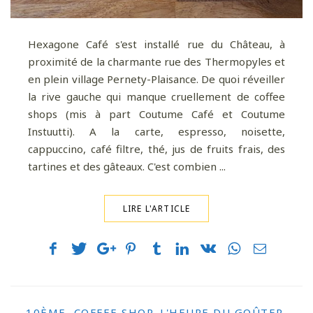
Pour davantage de bonnes adresses, de
voyages au coin de la rue et au bout du monde,
Hexagone Café s'est installé rue du Château, à
suivez-moi sur Instagram
!
proximité de la charmante rue des Thermopyles et
en plein village Pernety-Plaisance. De quoi réveiller
la rive gauche qui manque cruellement de coffee
shops (mis à part Coutume Café et Coutume
Instuutti). A la carte, espresso, noisette,
cappuccino, café filtre, thé, jus de fruits frais, des
tartines et des gâteaux. C'est combien ...
LIRE L'ARTICLE
10ÈME
,
COFFEE SHOP
,
L'HEURE DU GOÛTER
,