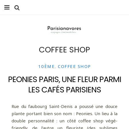
MANGER
FAMILLE
COFFEE SHOP
VOYAGES
WEEK-ENDS
10ÈME
,
COFFEE SHOP
BALADES À PARIS
PEONIES PARIS, UNE FLEUR PARMI
LES CAFÉS PARISIENS
LIFESTYLE
CULTURE
Rue du faubourg Saint-Denis a poussé une douce
plante portant bien son nom : Peonies. Un lieu à la
0 ITEMS -
0,00
€
double personnalité : un côté coffee shop végé-
friendly, de l’autre un fleuriste (des sublimes