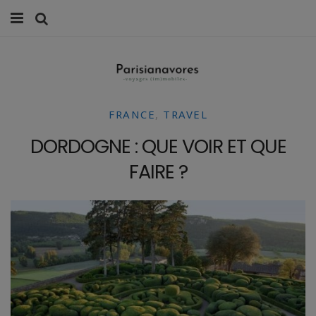
MANGER
FAMILLE
FRANCE
,
TRAVEL
VOYAGES
DORDOGNE : QUE VOIR ET QUE
WEEK-ENDS
FAIRE ?
BALADES À PARIS
LIFESTYLE
CULTURE
0 ITEMS -
0,00
€