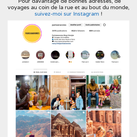
Pour davantage de bonnes adresses, de
voyages au coin de la rue et au bout du monde,
suivez-moi sur Instagram
!
Une publication partagée par Le Périgord passionnément (@justmyperigord)
Les Jardins de Marqueyssac
Ces jardins suspendus offrent l’une des plus belles
vues sur la vallée de la Dordogne, avec des
kilomètres de sentiers ombragés bordés de buis
centenaires taillés à la main.
Tarif : Adulte : 12,90€, enfant : 6,90€.
Jardins de
Marqueyssac