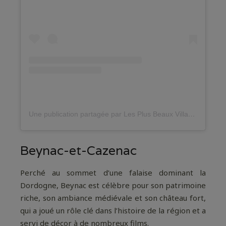
Une publication partagée par Les Plus Beaux Villages
(@le
Beynac-et-Cazenac
Perché au sommet d’une falaise dominant la
Dordogne, Beynac est célèbre pour son patrimoine
riche, son ambiance médiévale et son château fort,
qui a joué un rôle clé dans l’histoire de la région et a
servi de décor à de nombreux films.