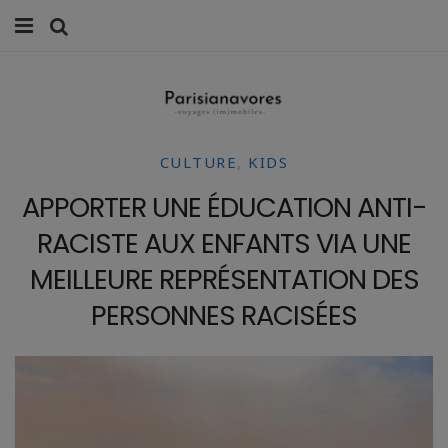
MANGER
FAMILLE
CULTURE
,
KIDS
VOYAGES
APPORTER UNE ÉDUCATION ANTI-
WEEK-ENDS
RACISTE AUX ENFANTS VIA UNE
BALADES À PARIS
MEILLEURE REPRÉSENTATION DES
PERSONNES RACISÉES
LIFESTYLE
CULTURE
0 ITEMS -
0,00
€