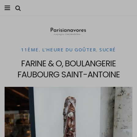
MANGER
FAMILLE
11ÈME
,
L'HEURE DU GOÛTER
,
SUCRÉ
VOYAGES
FARINE & O, BOULANGERIE
WEEK-ENDS
FAUBOURG SAINT-ANTOINE
BALADES À PARIS
LIFESTYLE
CULTURE
0 ITEMS -
0,00
€