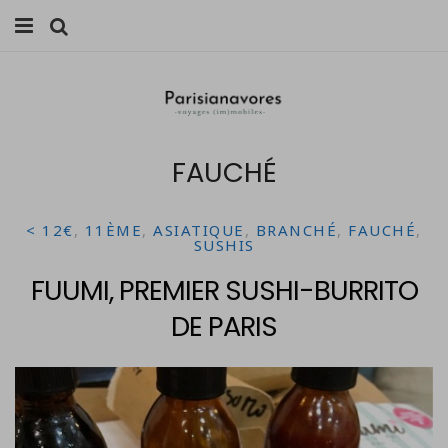
MANGER
FAMILLE
FAUCHÉ
VOYAGES
WEEK-ENDS
< 12€
,
11ÈME
,
ASIATIQUE
,
BRANCHÉ
,
FAUCHÉ
,
SUSHIS
BALADES À PARIS
FUUMI, PREMIER SUSHI-BURRITO
LIFESTYLE
DE PARIS
CULTURE
0 ITEMS -
0,00
€