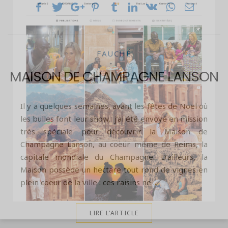
FAUCHÉ
MAISON DE CHAMPAGNE LANSON
Il y a quelques semaines, avant les fêtes de Noël où
les bulles font leur show, j’ai été envoyé en mission
très spéciale pour découvrir la Maison de
Champagne Lanson, au coeur même de Reims, la
capitale mondiale du Champagne. D’ailleurs, la
Maison possède un hectare tout rond de vignes en
plein coeur de la ville : ces raisins ne ...
LIRE L'ARTICLE