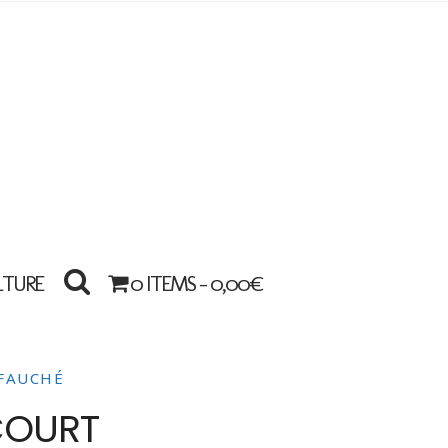
LTURE
0 ITEMS -
0,00
€
FAUCHÉ
COURT