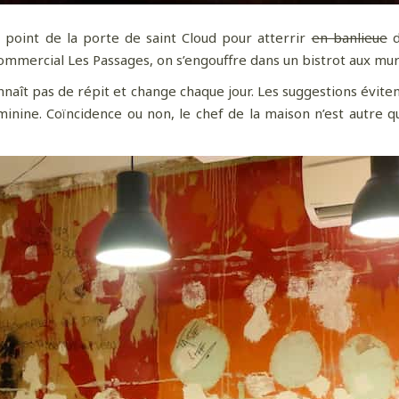
nd point de la porte de saint Cloud pour atterrir
en banlieue
d
ommercial Les Passages, on s’engouffre dans un bistrot aux murs
onnaît pas de répit et change chaque jour. Les suggestions évite
inine. Coïncidence ou non, le chef de la maison n’est autre q