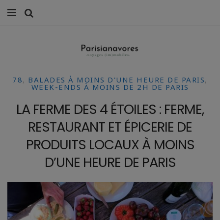
MANGER
FAMILLE
78
,
BALADES À MOINS D'UNE HEURE DE PARIS
,
VOYAGES
WEEK-ENDS À MOINS DE 2H DE PARIS
LA FERME DES 4 ÉTOILES : FERME,
WEEK-ENDS
RESTAURANT ET ÉPICERIE DE
BALADES À PARIS
PRODUITS LOCAUX À MOINS
LIFESTYLE
D’UNE HEURE DE PARIS
CULTURE
0 ITEMS -
0,00
€