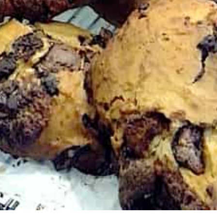
 davantage de bonnes adresses, de voyages au coin 
rue et au bout du monde,
suivez-moi sur Instagram
!