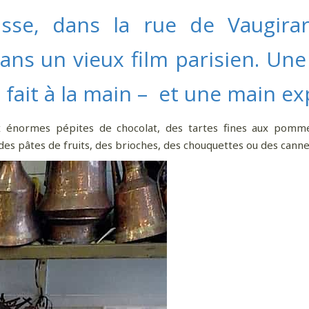
e, dans la rue de Vaugirard
ns un vieux film parisien. Une 
t fait à la main – et une main ex
x énormes pépites de chocolat, des tartes fines aux pomm
es pâtes de fruits, des brioches, des chouquettes ou des canne