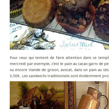
Pour ceux qui tentent de faire attention dans ce templ
mercredi par exemple, c’est le pain au cacao garni de pet
ou encore Viande de grison, avocat, dans un pain au sés
3,50€…Les sandwichs traditionnels sont évidemment prop