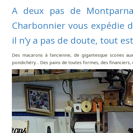
A deux pas de Montparnass
Charbonnier vous expédie da
il n’y a pas de doute, tout es
Des macarons à l’ancienne, de gigantesque scones au
pondichéry… Des pains de toutes formes, des financiers, d