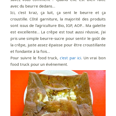
avec du beurre dedans…
Ici, c’est kraz, ça luit, ça sent le beurre et ça
croustille. Côté garniture, la majorité des produits
sont issus de l’agriculture Bio, IGP, AOP… Ma galette
Pour davantage de bonnes adresses, de
est excellente… La crêpe est tout aussi réussie, j’ai
voyages au coin de la rue et au bout du monde,
pris une simple beurre-sucre pour sentir le goût de
suivez-moi sur Instagram
!
la crêpe, juste assez épaisse pour être croustillante
et fondante à la fois…
Pour suivre le food truck,
c’est par ici
. Un vrai bon
food truck pour un événement.