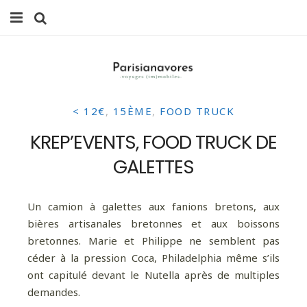
MANGER
FAMILLE
< 12€
,
15ÈME
,
FOOD TRUCK
VOYAGES
KREP’EVENTS, FOOD TRUCK DE
WEEK-ENDS
GALETTES
BALADES À PARIS
Un camion à galettes aux fanions bretons, aux
LIFESTYLE
bières artisanales bretonnes et aux boissons
bretonnes. Marie et Philippe ne semblent pas
CULTURE
céder à la pression Coca, Philadelphia même s’ils
ont capitulé devant le Nutella après de multiples
0 ITEMS -
0,00
€
demandes.